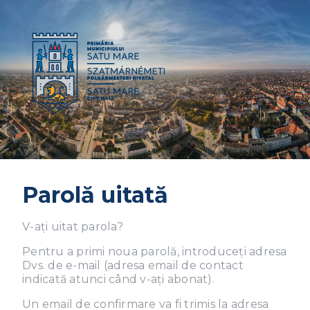
general.language
Parolă uitată
V-ați uitat parola?
Pentru a primi noua parolă, introduceți adresa
Dvs. de e-mail (adresa email de contact
indicată atunci când v-ați abonat).
Un email de confirmare va fi trimis la adresa