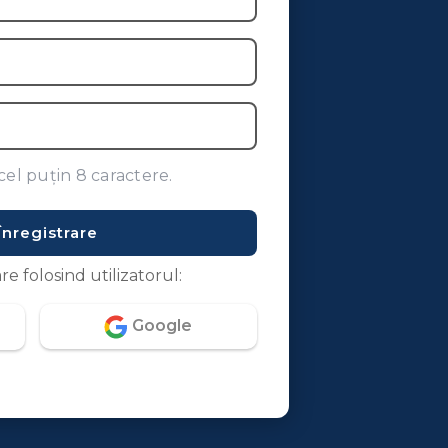
cel puțin 8 caractere.
Înregistrare
re folosind utilizatorul:
Google