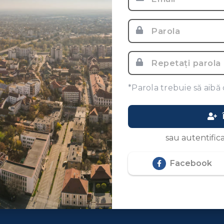
*Parola trebuie să aibă 
sau autentifica
Facebook